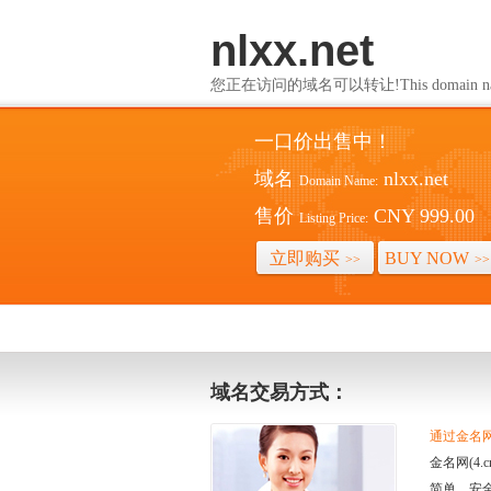
nlxx.net
您正在访问的域名可以转让!This domain name i
一口价出售中！
域名
nlxx.net
Domain Name:
售价
CNY 999.00
Listing Price:
立即购买
BUY NOW
>>
>>
域名交易方式：
通过金名网(
金名网(4
简单、安