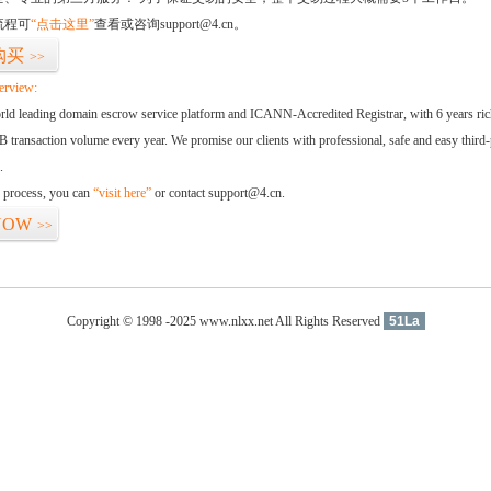
流程可
“点击这里”
查看或咨询support@4.cn。
购买
>>
erview:
orld leading domain escrow service platform and ICANN-Accredited Registrar, with 6 years ri
 transaction volume every year. We promise our clients with professional, safe and easy third-
.
d process, you can
“visit here”
or contact support@4.cn.
NOW
>>
Copyright © 1998 -2025 www.nlxx.net All Rights Reserved
51La