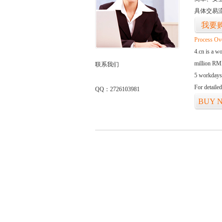
具体交易
我要
Process Ov
4.cn is a w
million RMB
联系我们
5 workdays
For detaile
QQ：2726103981
BUY 